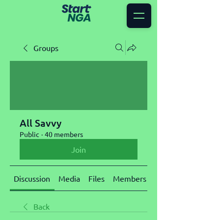
Groups
All Savvy
Public
·
40 members
Join
Discussion
Media
Files
Members
About
Back