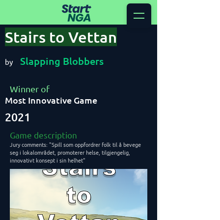
Stairs to Vettan
Slapping Blobbers
by
Winner of
Most Innovative Game
2021
Game description
Jury comments: "Spill som oppfordrer folk til å bevege
seg i lokalområdet, promoterer helse, tilgjengelig,
innovativt konsept i sin helhet"