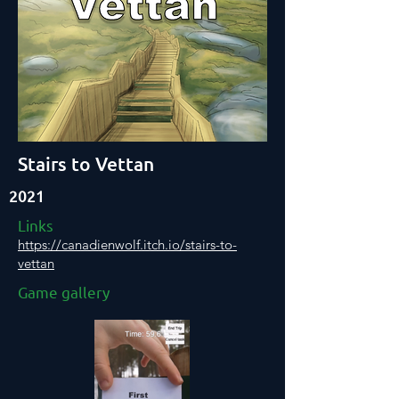
Stairs to Vettan
2021
Links
https://canadienwolf.itch.io/stairs-to-
vettan
Game gallery